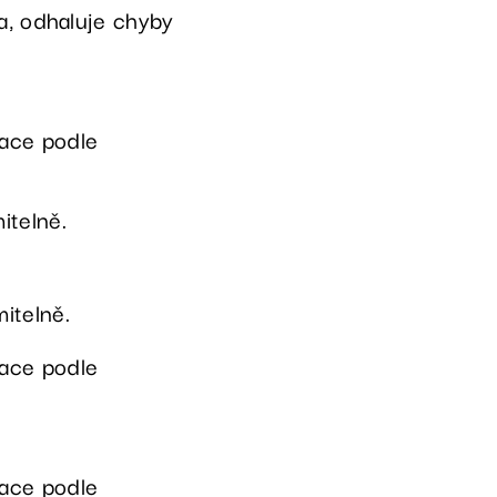
ta, odhaluje chyby
kace podle
itelně.
itelně.
kace podle
kace podle