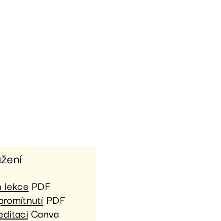
ažení
n lekce
PDF
promítnutí
PDF​
editaci
Canva​