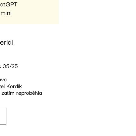
atGPT
mini
riál
e: 05/25
ová
el Kordík
 zatím neproběhla