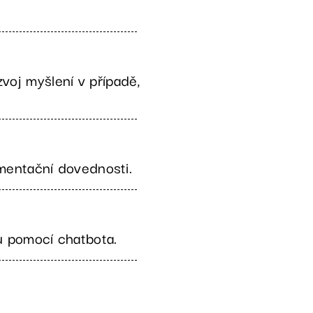
oj myšlení v případě,
umentační dovednosti.
mu pomocí chatbota.