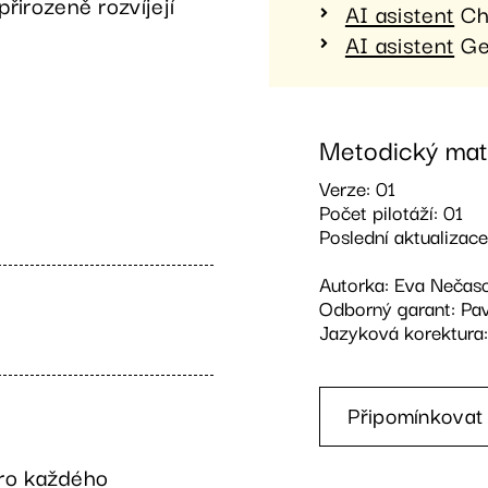
řirozeně rozvíjejí
AI asistent
Ch
AI asistent
Ge
Metodický mate
Verze: 01
Počet pilotáží: 01
Poslední aktualizac
Autorka: Eva Nečas
Odborný garant: Pav
Jazyková korektura:
Připomínkovat
pro každého