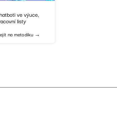
hatboti ve výuce,
racovní listy
řejít na metodiku →