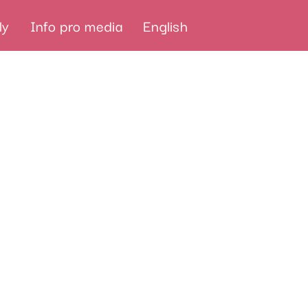
ly
Info pro media
English