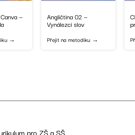
v Canva —
Angličtina 02 —
C
la
Vynálezci slov
p
diku →
Přejít na metodiku →
P
urikulum pro ZŠ a SŠ