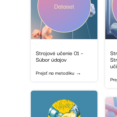
Strojové učenie 01 –
St
Súbor údajov
St
uč
Prejsť na metodiku →
Pre