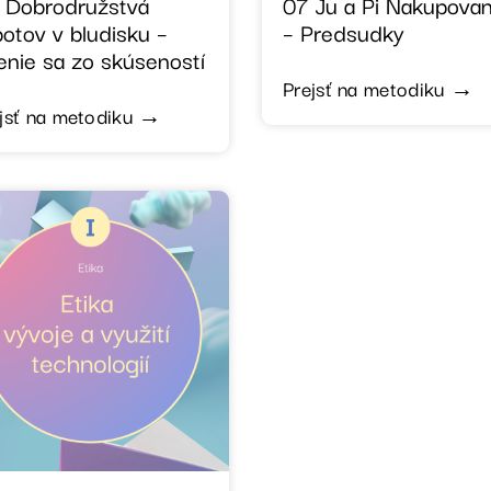
 Dobrodružstvá
07 Ju a Pi Nakupovan
botov v bludisku –
– Predsudky
enie sa zo skúseností
Prejsť na metodiku →
jsť na metodiku →