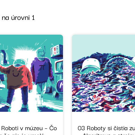
 na úrovni 1
 Roboti v múzeu – Čo
03 Roboty si čistia z
a čo nie je umelá
– Algoritmus a strojo