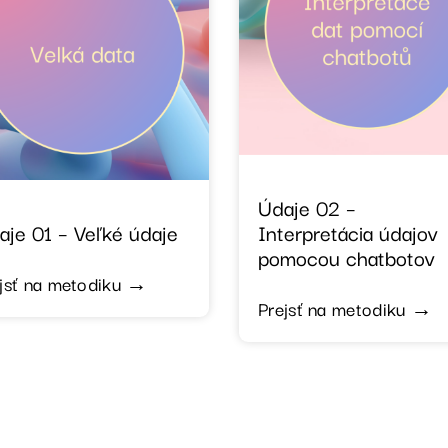
Údaje 02 –
aje 01 – Veľké údaje
Interpretácia údajov
pomocou chatbotov
jsť na metodiku →
Prejsť na metodiku →