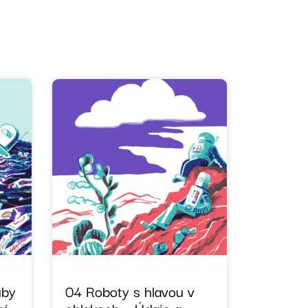
uby
04 Roboty s hlavou v
vé
oblakoch – Údaje a