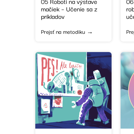
05 Roboti na výstave
06
mačiek – Učenie sa z
ro
príkladov
uč
Prejsť na metodiku →
Pre