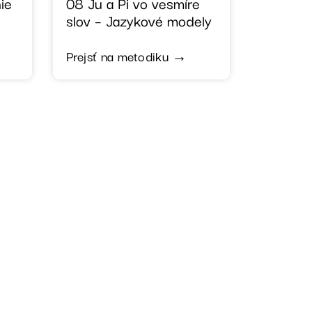
ie
08 Ju a Pi vo vesmíre
slov – Jazykové modely
Prejsť na metodiku →