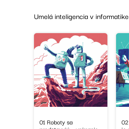
Umelá inteligencia v informatike
01 Roboty sa
02
predstavujú – vnímanie
je 