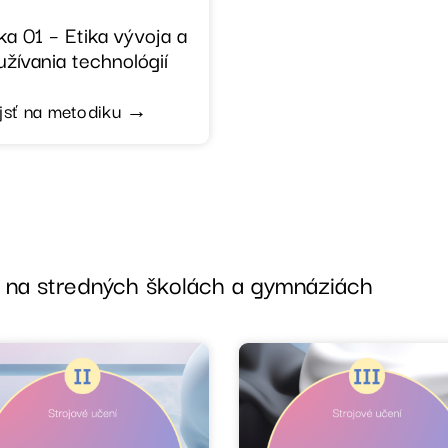
ka 01 – Etika vývoja a
žívania technológií
jsť na metodiku →
ke na stredných školách a gymnáziách