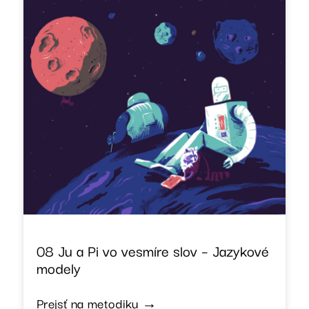
08 Ju a Pi vo vesmíre slov – Jazykové
modely
Prejsť na metodiku →