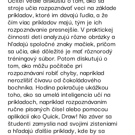
Učiteľ vedie diskusiu o tom, ako sa
stroje učia rozpoznávať veci na základe
príkladov, ktoré im dávajú ľudia, a že
čím viac príkladov majú, tým je ich
rozpoznávanie presnejšie. V praktickej
činnosti deti analyzujú rôzne obrázky a
hľadajú spoločné znaky mačiek, pričom
sa učia, aké dôležité je mať rôznorodý
tréningový súbor. Potom diskutujú o
tom, ako môžu počítače pri
rozpoznávaní robiť chyby, napríklad
nerozlíšiť čivavu od čokoládového
bochníka. Hodina pokračuje ukážkou
toho, ako sa umelá inteligencia učí na
príkladoch, napríklad rozpoznávaním
ručne písaných čísel alebo pomocou
aplikácií ako Quick, Draw! Na záver sa
študenti zamyslia nad svojimi zisteniami
a hľadajú ďalšie príklady, kde by sa