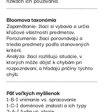
rizikách ich používania.
Bloomova taxonómia
Zapamätanie: žiaci si vybavia a určia
kľúčové vlastnosti predmetov.
Porozumenie: žiaci porovnávajú a
triedia predmety podľa stanovených
kritérií.
Analýza: žiaci rozlišujú situácie, v
ktorých môže dôjsť k chybám pri
rozpoznávaní, a hľadajú príčiny týchto
chýb.
Päť veľkých myšlienok
1-B-I vnímanie vs. spracovanie
1-C-I doménové znalosti a ich typy
3-A-I ľudia vs. stroje